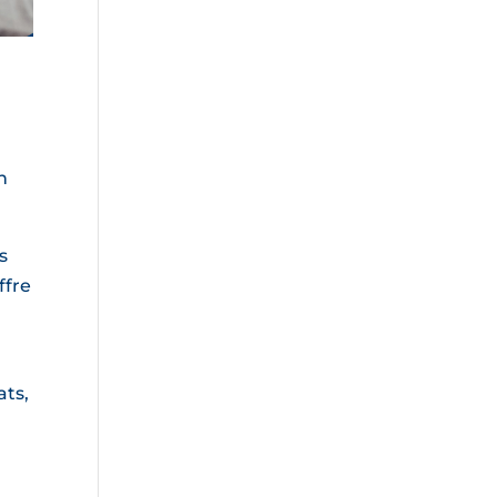
n
s
ffre
ats,