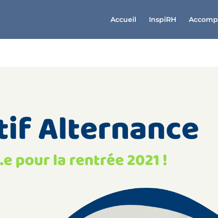
Accueil
InspiRH
Accomp